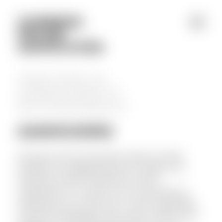
Jump to navigation
MEESTERS IN
ARBEIDSRECHT
EN STRAFRECHT
AANHOUDING
Het eerste contact met justitie verloopt niet altijd
hetzelfde. De mogelijkheid bestaat namelijk om op
heterdaad of buiten heterdaad te worden
aangehouden. Er is sprake van een aanhouding op
heterdaad op het moment dat u wordt aangehouden
terwijl het feit gepleegd wordt of direct nadat het feit