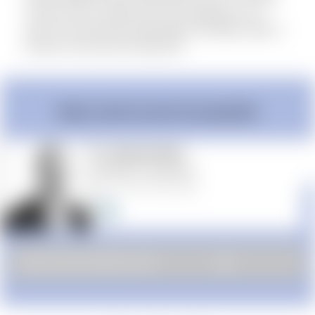
contact met uw familie over de voortgang van uw
zaak. Onze advocaten behandelen niet alleen zaken in
Arnhem, maar door het hele land.
Neem contact op met onze specialist
mr. Raymond Frijns
Meester in Strafrecht
+31 (0) 6 4242 8191
MEER OVER RAYMOND FRIJNS