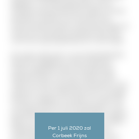
gepleegd is. U kunt bijvoorbeeld denken aan een
vechtpartij waarbij de politie direct ingrijpt en de twee
betrokkenen meeneemt naar het bureau of een
inbraak waarbij de inbrekers worden betrapt tijdens de
inbraak. Een aanhouding op heterdaad mag worden
verricht door opsporingsambtenaren en door burgers.
Als er geen sprake meer is van een heterdaadsituatie
bestaat de mogelijkheid om buiten heterdaad te
worden aangehouden. Bij een aanhouding buiten
heterdaad moeten er aan meer vereisten worden
voldaan dan bij een aanhouding op heterdaad; er moet
sprake zijn van een strafbaar feit waarvoor voorlopige
hechtenis is toegelaten en de officier van justitie moet
in principe een bevel tot de aanhouding geven. U kunt
bijvoorbeeld denken aan een situatie waarin aangifte is
gedaan van inbraak, na onderzoek blijkt dat er DNA is
Per 1 juli 2020 zal
aangetroffen, welk DNA aan een verdachte kan
Corbeek Frijns
worden gekoppeld. De mogelijkheid bestaat dan om