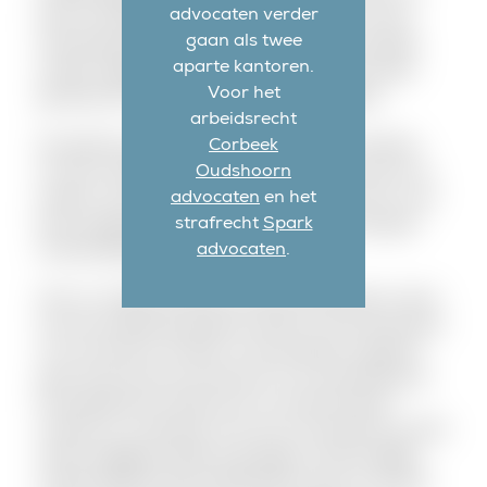
advocaten verder
later te worden opgepakt. Als er sprake is van een
gaan als twee
aanhouding buiten heterdaad kunt u door de politie
aparte kantoren.
worden ‘opgehaald’ of er kan een afspraak worden
Voor het
gemaakt dat u zich vrijwillig meldt bij de politie.
arbeidsrecht
Corbeek
De politie kan op het moment dat u wordt verdacht
Oudshoorn
van een strafbaar feit ervoor kiezen om u niet aan te
advocaten
en het
houden, maar u wel te horen als verdachte. Dat u niet
strafrecht
Spark
bent aangehouden betekent niet dat uw zaak geen
advocaten
.
strafrechtelijk staartje meer kan krijgen.
Het is in al deze situaties van groot belang dat u eerst
over de verdenking spreekt met één van de advocaten
van ons kantoor voordat u met de politie in gesprek
gaat. Dit kan bij ons op kantoor of na aanhouding op
het politiebureau. Wij kunnen uw zaak het beste
overzien en u adviseren over wat u het beste kunt doen
zodat mogelijke schade en gevolgen zoveel mogelijk
worden beperkt! Ook onderhouden wij op uw verzoek